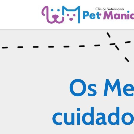
Os Me
cuidado