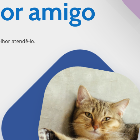
or amigo
lhor atendê-lo.