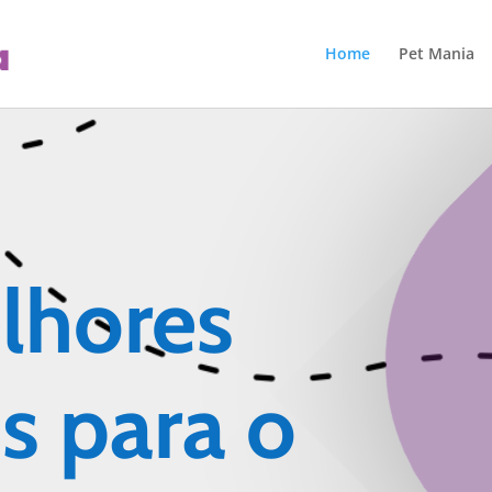
Home
Pet Mania
lhores
s para o